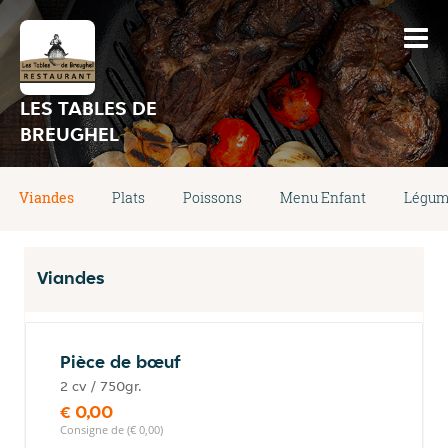
LES TABLES DE
BREUGHEL
Viandes
Plats
Poissons
Menu Enfant
Légum
Viandes
Pièce de bœuf
2 cv / 750gr.
€ 0,00
Consigne de (€ 0,00)